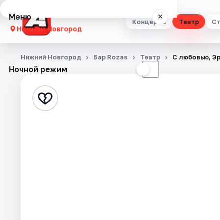
Меню
×
Концерты
Театр
Ст
Нижний Новгород
Концерты
Нижний Новгород
Бар Rozas
Театр
С любовью, Э
Ночной режим
☀
☾
Театр
Стендап
Выставки
Квесты
Экскурсии
Спорт
События