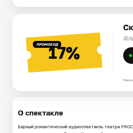
Города
Ск
Площадки
П
Артисты
ПРОМОКОД
17%
Рейтинги
Рекла
О спектакле
Барный романтический аудиоспектакль театра PROC