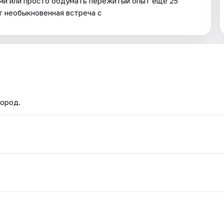
ями или просто обдумать пережитый опыт ещё 25
т необыкновенная встреча с
город.
.