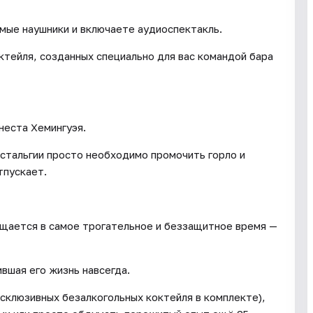
имые наушники и включаете аудиоспектакль.
ктейля, созданных специально для вас командой бара
неста Хемингуэя.
стальгии просто необходимо промочить горло и
тпускает.
ащается в самое трогательное и беззащитное время —
ившая его жизнь навсегда.
склюзивных безалкогольных коктейля в комплекте),