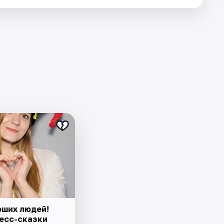
оших людей!
есс-сказки