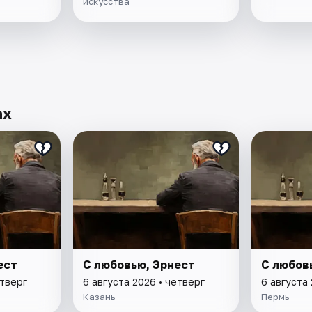
искусства
ах
ест
С любовью, Эрнест
С любов
етверг
6 августа 2026 • четверг
6 августа 
Казань
Пермь