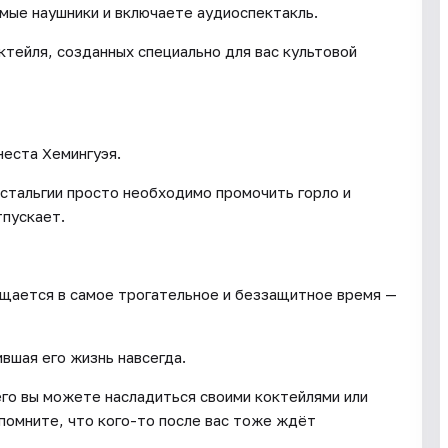
имые наушники и включаете аудиоспектакль.
ктейля, созданных специально для вас культовой
неста Хемингуэя.
стальгии просто необходимо промочить горло и
тпускает.
ащается в самое трогательное и беззащитное время —
ившая его жизнь навсегда.
его вы можете насладиться своими коктейлями или
помните, что кого-то после вас тоже ждёт