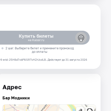
Купить билеты
на Kassir.ru
2 шаг. Выберите билет и примените промокод
до оплаты
 erid: 25H8d7vbP8SRTvHZrUcdLB.
Действует до 31 августа 2026
Адрес
Бар Модники