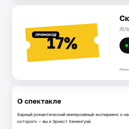
Города
Ск
Площадки
Пр
ПРОМОКОД
17%
Артисты
Рейтинги
Рекла
О спектакле
Барный романтический иммерсивный экспириенс о на
которого — вы и Эрнест Хемингуэй.