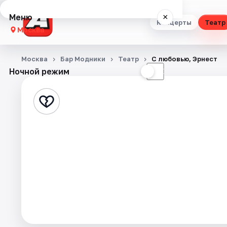
Меню
×
Концерты
Театр
Москва
Концерты
Москва
Бар Модники
Театр
С любовью, Эрнест
Ночной режим
☀
☾
Театр
Стендап
Выставки
Квесты
Экскурсии
Спорт
События