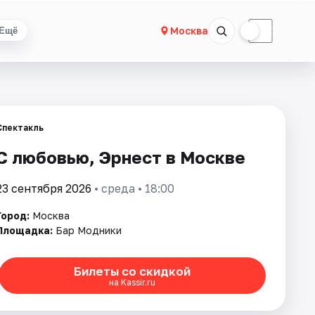
☀
☾
Москва
Ещё
Спектакль
С любовью, Эрнест в Москве
23 сентября 2026
• среда • 18:00
Город:
Москва
Площадка:
Бар Модники
Билеты со скидкой
на Kassir.ru