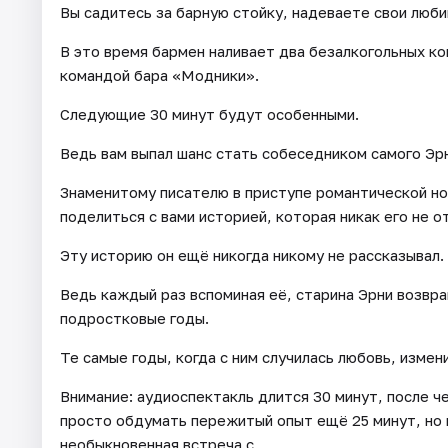
Вы садитесь за барную стойку, надеваете свои люб
В это время бармен наливает два безалкогольных ко
командой бара «Модники».
Следующие 30 минут будут особенными.
Ведь вам выпал шанс стать собеседником самого Эр
Знаменитому писателю в приступе романтической но
поделиться с вами историей, которая никак его не о
Эту историю он ещё никогда никому не рассказывал.
Ведь каждый раз вспоминая её, старина Эрни возвр
подростковые годы.
Те самые годы, когда с ним случилась любовь, измен
Внимание: аудиоспектакль длится 30 минут, после ч
просто обдумать пережитый опыт ещё 25 минут, но 
необыкновенная встреча с