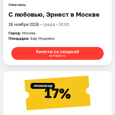
Спектакль
С любовью, Эрнест в Москве
Города
18 ноября 2026
• среда • 18:00
Площадки
Город:
Москва
Артисты
Площадка:
Бар Модники
Рейтинги
Билеты со скидкой
на Kassir.ru
ПРОМОКОД
17%