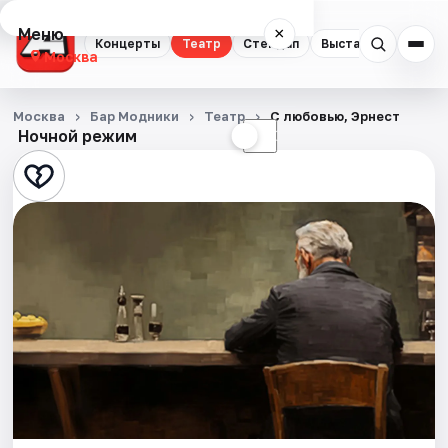
Меню
×
Концерты
Театр
Стендап
Выставки
Квест
Москва
Концерты
Москва
Бар Модники
Театр
С любовью, Эрнест
Ночной режим
☀
☾
Театр
Стендап
Выставки
Квесты
Экскурсии
Спорт
События