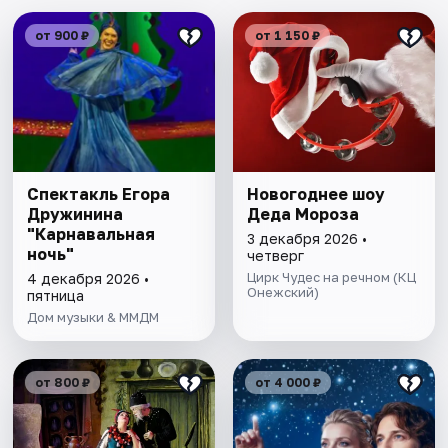
от 900 ₽
от 1 150 ₽
Спектакль Егора
Новогоднее шоу
Дружинина
Деда Мороза
"Карнавальная
3 декабря 2026 •
ночь"
четверг
Цирк Чудес на речном (КЦ
4 декабря 2026 •
Онежский)
пятница
Дом музыки & ММДМ
от 800 ₽
от 4 000 ₽