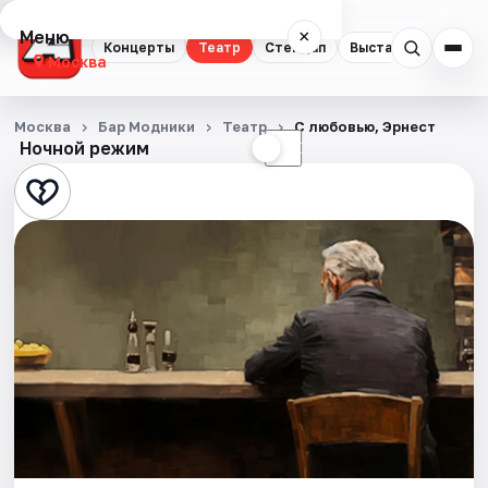
Меню
×
Концерты
Театр
Стендап
Выставки
Квест
Москва
Концерты
Москва
Бар Модники
Театр
С любовью, Эрнест
Ночной режим
☀
☾
Театр
Стендап
Выставки
Квесты
Экскурсии
Спорт
События