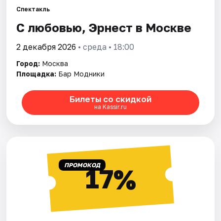
Спектакль
С любовью, Эрнест в Москве
Города
2 декабря 2026
• среда • 18:00
Площадки
Город:
Москва
Артисты
Площадка:
Бар Модники
Рейтинги
Билеты со скидкой
на Kassir.ru
ПРОМОКОД
17%