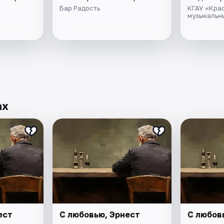
Бар Радость
КГАУ «Кра
музыкальн
ах
ест
С любовью, Эрнест
С любов