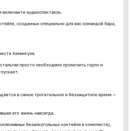
и включаете аудиоспектакль.
ктейля, созданных специально для вас командой бара,
неста Хемингуэя.
стальгии просто необходимо промочить горло и
тпускает.
ащается в самое трогательное и беззащитное время —
ившая его жизнь навсегда.
склюзивных безалкогольных коктейля в комплекте),