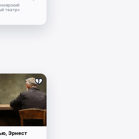
сноярский
ый театр»
ью, Эрнест