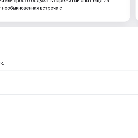
ми или просто обдумать пережитый опыт ещё 25
т необыкновенная встреча с
к.
.