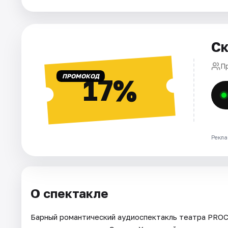
Города
Ск
Площадки
П
Артисты
ПРОМОКОД
17%
Рейтинги
Рекла
О спектакле
Барный романтический аудиоспектакль театра PROC