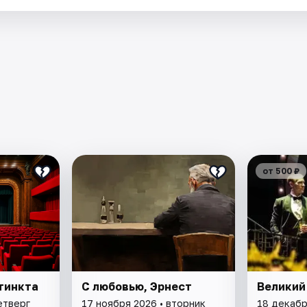
от 500 ₽
тинкта
С любовью, Эрнест
Великий
етверг
17 ноября 2026 • вторник
18 декабр