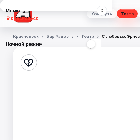
Меню
×
Концерты
Театр
Красноярск
Концерты
Красноярск
Бар Радость
Театр
С любовью, Эрне
Ночной режим
☀
☾
Театр
Стендап
Выставки
Квесты
Экскурсии
Спорт
События