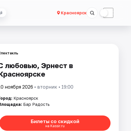
☀
☾
Красноярск
ё
Спектакль
С любовью, Эрнест в
Красноярске
10 ноября 2026
• вторник • 19:00
Город:
Красноярск
Площадка:
Бар Радость
Билеты со скидкой
на Kassir.ru