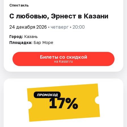
Спектакль
С любовью, Эрнест в Казани
Города
24 декабря 2026
• четверг • 20:00
Площадки
Город:
Казань
Артисты
Площадка:
Бар Море
Рейтинги
Билеты со скидкой
на Kassir.ru
ПРОМОКОД
17%