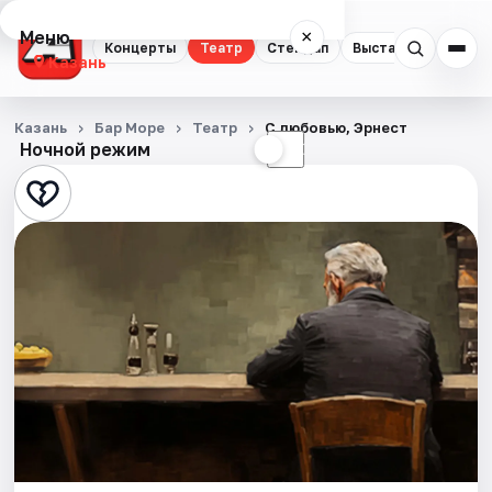
Меню
×
Концерты
Театр
Стендап
Выставки
Квест
Казань
Концерты
Казань
Бар Море
Театр
С любовью, Эрнест
Ночной режим
☀
☾
Театр
Стендап
Выставки
Квесты
Экскурсии
Спорт
События