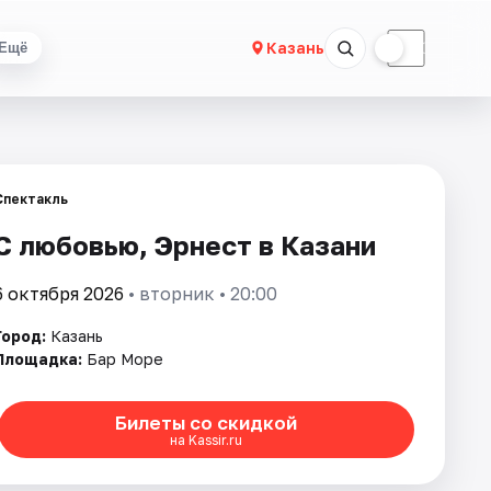
☀
☾
Казань
Ещё
Спектакль
С любовью, Эрнест в Казани
6 октября 2026
• вторник • 20:00
Город:
Казань
Площадка:
Бар Море
Билеты со скидкой
на Kassir.ru