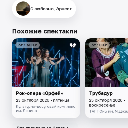
С любовью, Эрнест
Похожие спектакли
от 1 500 ₽
от 100 ₽
Рок-опера «Орфей»
Трубадур
23 октября 2026 • пятница
25 октября 2026 •
воскресенье
Культурно-досуговый комплекс
им. Ленина
ТАГТОиБ им. М.Джа
→
Все спектакли в Казани