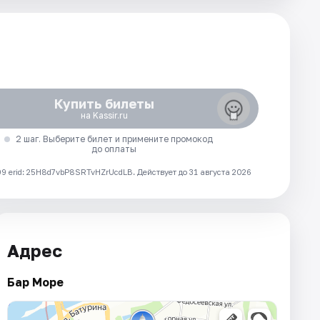
Купить билеты
на Kassir.ru
2 шаг. Выберите билет и примените промокод
до оплаты
 erid: 25H8d7vbP8SRTvHZrUcdLB.
Действует до 31 августа 2026
Адрес
Бар Море