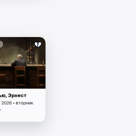
ью, Эрнест
 2026 • вторник
к