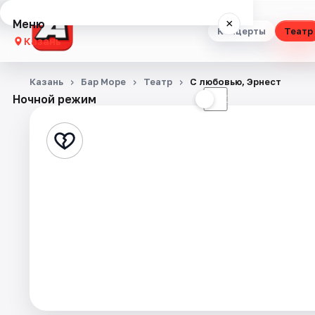
Меню
×
Концерты
Театр
Казань
Концерты
Казань
Бар Море
Театр
С любовью, Эрнест
Ночной режим
☀
☾
Театр
Стендап
Выставки
Квесты
Экскурсии
Спорт
События