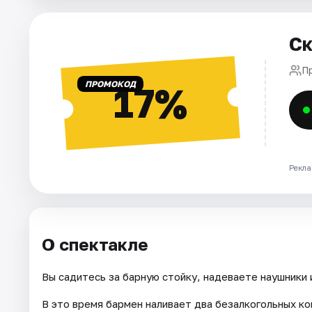
Города
Ск
Площадки
П
ПРОМОКОД
17%
Артисты
Рейтинги
Рекла
О спектакле
Вы садитесь за барную стойку, надеваете наушники 
В это время бармен наливает два безалкогольных ко