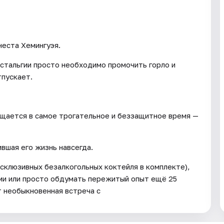
неста Хемингуэя.
стальгии просто необходимо промочить горло и
тпускает.
ащается в самое трогательное и беззащитное время —
ившая его жизнь навсегда.
склюзивных безалкогольных коктейля в комплекте),
ми или просто обдумать пережитый опыт ещё 25
т необыкновенная встреча с