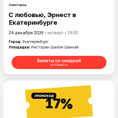
Спектакль
С любовью, Эрнест в
Города
Екатеринбурге
Площадки
24 декабря 2026
• четверг • 19:00
Артисты
Город:
Екатеринбург
Площадка:
Ресторан Шалом Шанхай
Рейтинги
Билеты со скидкой
на Kassir.ru
ПРОМОКОД
17%