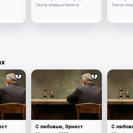
Театр оперы и балета
Театр опе
ах
ест
С любовью, Эрнест
С любов