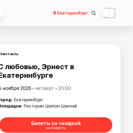
☀
☾
Екатеринбург
Спектакль
С любовью, Эрнест в
Екатеринбурге
5 ноября 2026
• четверг • 20:00
Город:
Екатеринбург
Площадка:
Ресторан Шалом Шанхай
Билеты со скидкой
на Kassir.ru