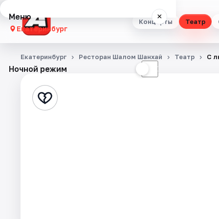
Меню
×
Концерты
Театр
Екатеринбург
Концерты
Екатеринбург
Ресторан Шалом Шанхай
Театр
С л
Ночной режим
☀
☾
Театр
Стендап
Выставки
Квесты
Экскурсии
Спорт
События