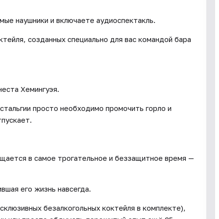
имые наушники и включаете аудиоспектакль.
ктейля, созданных специально для вас командой бара
неста Хемингуэя.
стальгии просто необходимо промочить горло и
тпускает.
ащается в самое трогательное и беззащитное время —
ившая его жизнь навсегда.
склюзивных безалкогольных коктейля в комплекте),