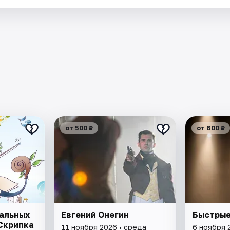
от 500 ₽
от 600 ₽
альных
Евгений Онегин
Быстрые
Скрипка
11 ноября 2026 • среда
6 ноября 