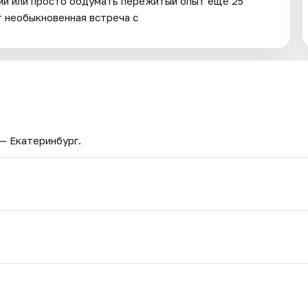
ми или просто обдумать пережитый опыт ещё 25
т необыкновенная встреча с
 — Екатеринбург.
.