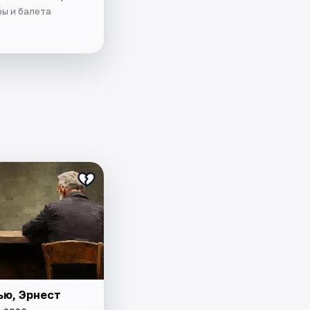
ры и балета
ью, Эрнест