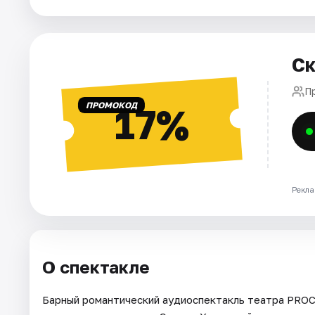
Города
Ск
Площадки
П
Артисты
ПРОМОКОД
17%
Рейтинги
Рекла
О спектакле
Барный романтический аудиоспектакль театра PROC