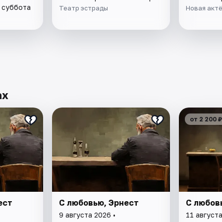
• суббота
Театр эстрады
Новая акт
ах
от 2 200 ₽
ест
С любовью, Эрнест
С любов
9 августа 2026 •
11 августа