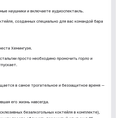
имые наушники и включаете аудиоспектакль.
ктейля, созданных специально для вас командой бара
неста Хемингуэя.
стальгии просто необходимо промочить горло и
тпускает.
ащается в самое трогательное и беззащитное время —
ившая его жизнь навсегда.
склюзивных безалкогольных коктейля в комплекте),