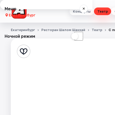
Меню
×
Концерты
Театр
Екатеринбург
Концерты
Екатеринбург
Ресторан Шалом Шанхай
Театр
С л
Ночной режим
☀
☾
Театр
Стендап
Выставки
Квесты
Экскурсии
Спорт
События