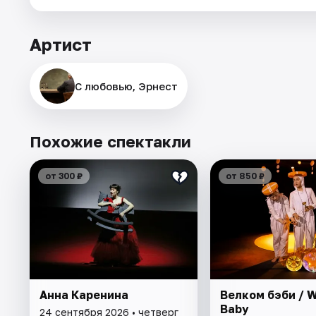
Артист
С любовью, Эрнест
Похожие спектакли
от 300 ₽
от 850 ₽
Анна Каренина
Велком бэби / 
Baby
24 сентября 2026 • четверг