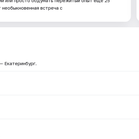
ми или просто обдумать пережитый опыт ещё 25
т необыкновенная встреча с
 — Екатеринбург.
.