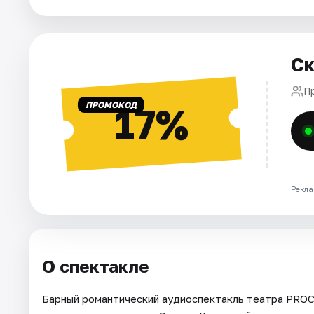
Города
Ск
Площадки
П
Артисты
ПРОМОКОД
17%
Рейтинги
Рекла
О спектакле
Барный романтический аудиоспектакль театра PROC