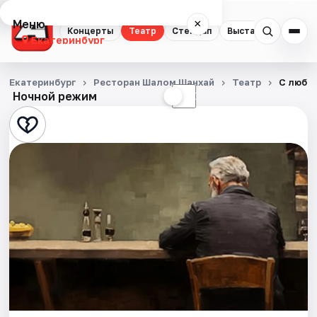
Меню
×
Концерты
Театр
Стендап
Выставки
Квест
Екатеринбург
Концерты
Екатеринбург
Ресторан Шалом Шанхай
Театр
С любов
Ночной режим
☀
☾
Театр
Стендап
Выставки
Квесты
Экскурсии
Спорт
События