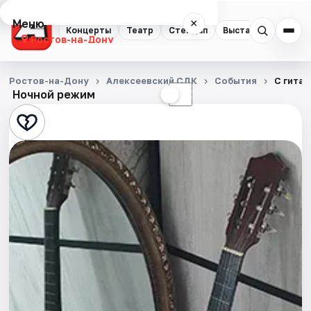
Меню
×
Концерты
Театр
Стендап
Выставки
Квест
Ростов-на-Дону
Концерты
Ростов-на-Дону
Алексеевский СДК
События
С гитар
Ночной режим
☀
☾
Театр
Стендап
Выставки
Квесты
Экскурсии
Спорт
События