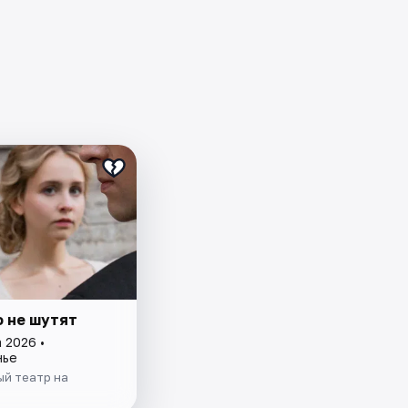
 не шутят
 2026 •
нье
й театр на