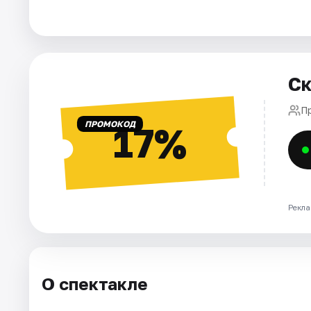
Города
Площадки
Ск
Артисты
П
ПРОМОКОД
17%
Рейтинги
Рекла
О спектакле