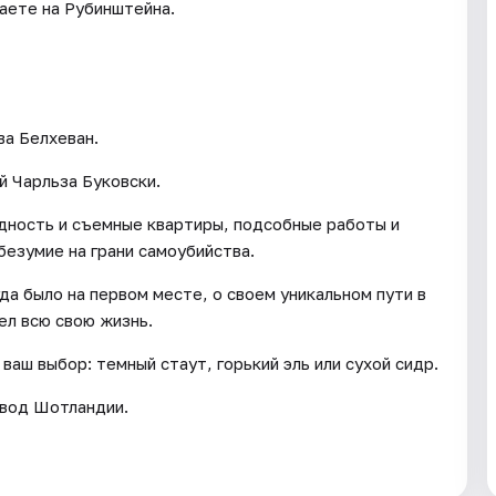
аете на Рубинштейна.
ва Белхеван.
й Чарльза Буковски.
едность и съемные квартиры, подсобные работы и
безумие на грани самоубийства.
да было на первом месте, о своем уникальном пути в
ел всю свою жизнь.
ваш выбор: темный стаут, горький эль или сухой сидр.
авод Шотландии.