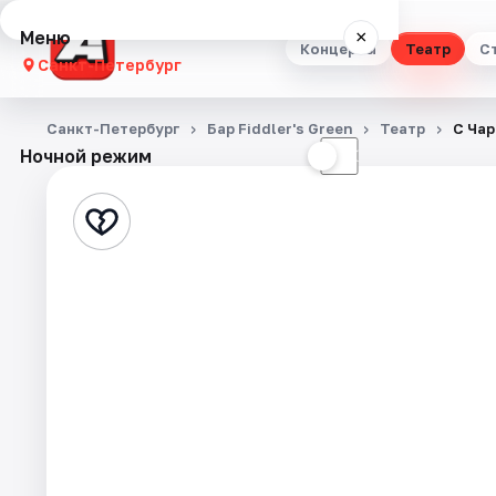
Меню
×
Концерты
Театр
С
Санкт-Петербург
Концерты
Санкт-Петербург
Бар Fiddler's Green
Театр
С Чар
Ночной режим
☀
☾
Театр
Стендап
Выставки
Квесты
Экскурсии
Спорт
События