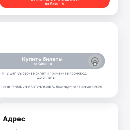
на Kassir.ru
Купить билеты
на Kassir.ru
2 шаг. Выберите билет и примените промокод
до оплаты
 erid: 25H8d7vbP8SRTvHZrUcdLB.
Действует до 31 августа 2026
Адрес