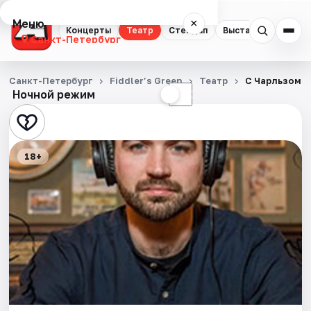
Меню
×
Концерты
Театр
Стендап
Выставки
Квест
Санкт-Петербург
Концерты
Санкт-Петербург
Fiddler’s Green
Театр
С Чарльзом Б
Ночной режим
☀
☾
Театр
Стендап
18+
Выставки
Квесты
Экскурсии
Спорт
События