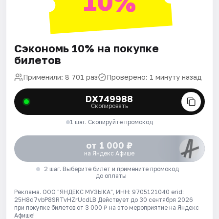
10%
Сэкономь 10% на покупке
билетов
Применили: 8 701 раз
Проверено: 1 минуту назад
DX749988
Скопировать
1 шаг. Скопируйте промокод
от 1 000 ₽
на Яндекс Афише
2 шаг. Выберите билет и примените промокод
до оплаты
Реклама. ООО "ЯНДЕКС МУЗЫКА", ИНН: 9705121040 erid:
25H8d7vbP8SRTvHZrUcdLB
Действует до 30 сентября 2026
при покупке билетов от 3 000 ₽ на это мероприятие на Яндекс
Афише!