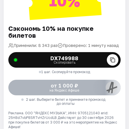
10%
Сэкономь 10% на покупке
билетов
Применили: 8 343 раз
Проверено: 1 минуту назад
DX749988
Скопировать
1 шаг. Скопируйте промокод
от 1 000 ₽
на Яндекс Афише
2 шаг. Выберите билет и примените промокод
до оплаты
Реклама. ООО "ЯНДЕКС МУЗЫКА", ИНН: 9705121040 erid:
25H8d7vbP8SRTvHZrUcdLB
Действует до 30 сентября 2026
при покупке билетов от 3 000 ₽ на это мероприятие на Яндекс
Афише!