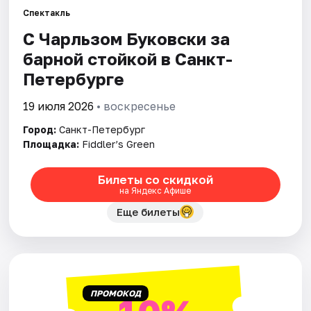
Спектакль
С Чарльзом Буковски за
Города
барной стойкой в Санкт-
Площадки
Петербурге
Артисты
19 июля 2026
• воскресенье
Город:
Санкт-Петербург
Рейтинги
Площадка:
Fiddler’s Green
Билеты со скидкой
на Яндекс Афише
Еще билеты
ПРОМОКОД