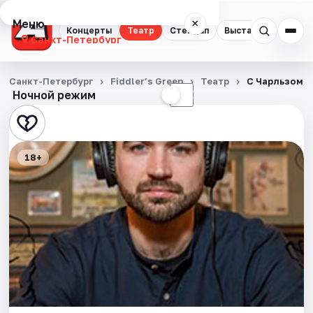
Меню
×
Концерты
Театр
Стендап
Выставки
Квест
Санкт-Петербург
Концерты
Санкт-Петербург
Fiddler’s Green
Театр
С Чарльзом Б
Ночной режим
☀
☾
Театр
Стендап
18+
Выставки
Квесты
Экскурсии
Спорт
События