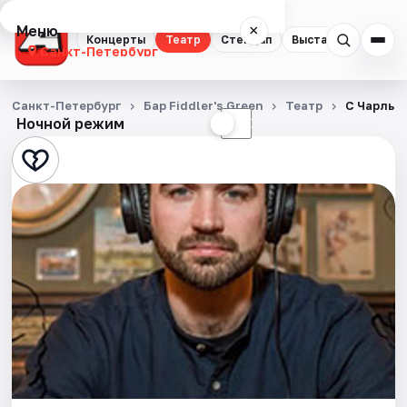
Меню
×
Концерты
Театр
Стендап
Выставки
Квест
Санкт-Петербург
Концерты
Санкт-Петербург
Бар Fiddler's Green
Театр
С Чарльз
Ночной режим
☀
☾
Театр
Стендап
Выставки
Квесты
Экскурсии
Спорт
События