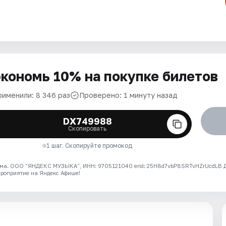
кономь 10% на покупке билетов
рименили: 8 346 раз
Проверено: 1 минуту назад
DX749988
Скопировать
1 шаг. Скопируйте промокод
ма. ООО "ЯНДЕКС МУЗЫКА", ИНН: 9705121040 erid: 25H8d7vbP8SRTvHZrUcdLB
ероприятие на Яндекс Афише!