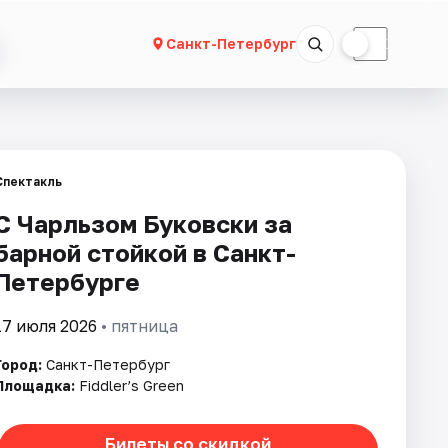
☀
☾
Санкт-Петербург
Спектакль
С Чарльзом Буковски за
барной стойкой в Санкт-
Петербурге
17 июля 2026
• пятница
Город:
Санкт-Петербург
Площадка:
Fiddler’s Green
Билеты со скидкой