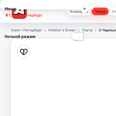
Меню
×
Концерты
Театр
С
Санкт-Петербург
Концерты
Санкт-Петербург
Fiddler’s Green
Театр
С Чарльз
Ночной режим
☀
☾
Театр
Стендап
Выставки
Квесты
Экскурсии
Спорт
События