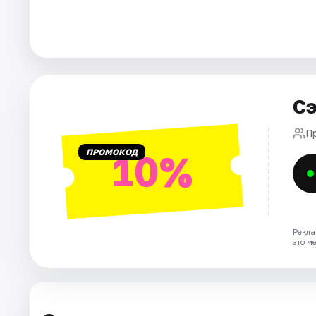
Города
Площадки
Сэ
Артисты
П
Рейтинги
ПРОМОКОД
10%
Рекла
это м