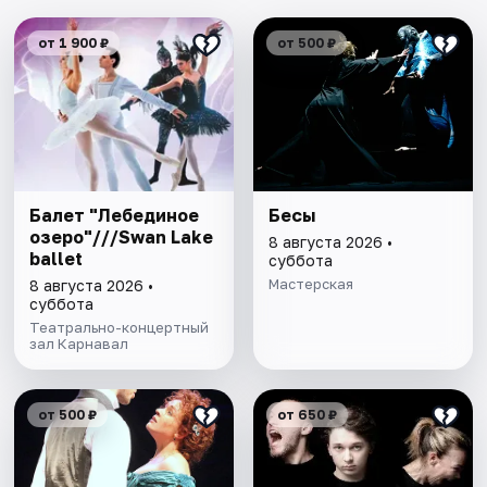
от 1 900 ₽
от 500 ₽
Балет "Лебединое
Бесы
озеро"///Swan Lake
8 августа 2026 •
ballet
суббота
Мастерская
8 августа 2026 •
суббота
Театрально-концертный
зал Карнавал
от 500 ₽
от 650 ₽