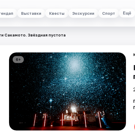
тендап
Выставки
Квесты
Экскурсии
Спорт
Ещё
ти Сакамото. Звёздная пустота
6+