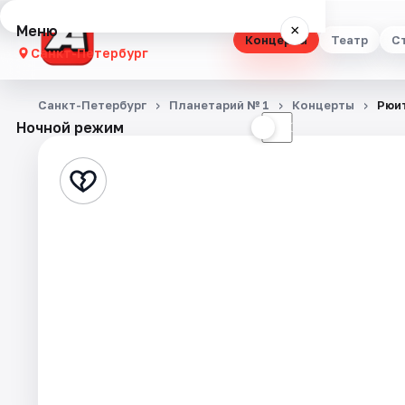
Меню
×
Концерты
Театр
С
Санкт-Петербург
Концерты
Санкт-Петербург
Планетарий № 1
Концерты
Рюи
Ночной режим
☀
☾
Театр
Стендап
Выставки
Квесты
Экскурсии
Спорт
События