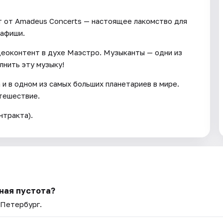
т от Amadeus Concerts — настоящее лакомство для
 афиши.
идеоконтент в духе Маэстро. Музыканты — одни из
лнить эту музыку!
и в одном из самых больших планетариев в мире.
тешествие.
нтракта).
ная пустота?
-Петербург.