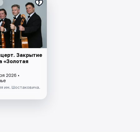
нцерт. Закрытие
а «Золотая
ря 2026 •
нье
я им. Шостаковича.