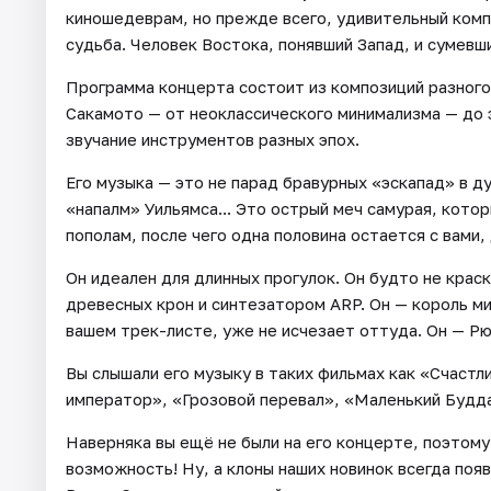
киношедеврам, но прежде всего, удивительный компо
судьба. Человек Востока, понявший Запад, и сумевш
Программа концерта состоит из композиций разного
Сакамото — от неоклассического минимализма — до
звучание инструментов разных эпох.
Его музыка — это не парад бравурных «эскапад» в д
«напалм» Уильямса... Это острый меч самурая, кото
пополам, после чего одна половина остается с вами
Он идеален для длинных прогулок. Он будто не краск
древесных крон и синтезатором ARP. Он — король ми
вашем трек-листе, уже не исчезает оттуда. Он — Р
Вы слышали его музыку в таких фильмах как «Счаст
император», «Грозовой перевал», «Маленький Будда
Наверняка вы ещё не были на его концерте, поэтом
возможность! Ну, а клоны наших новинок всегда поя