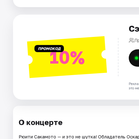
Города
Сэ
Площадки
П
Артисты
ПРОМОКОД
10%
Рейтинги
Рекла
это м
О концерте
Рюити Сакамото — и это не шутка! Обладатель Оска