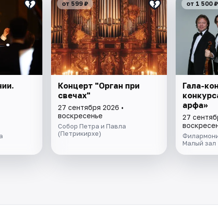
от 599 ₽
от 1 500 ₽
ии.
Концерт "Орган при
Гала-ко
свечах"
конкурс
арфа»
27 сентября 2026 •
воскресенье
27 сентяб
воскресе
Собор Петра и Павла
(Петрикирхе)
а
Филармони
Малый зал