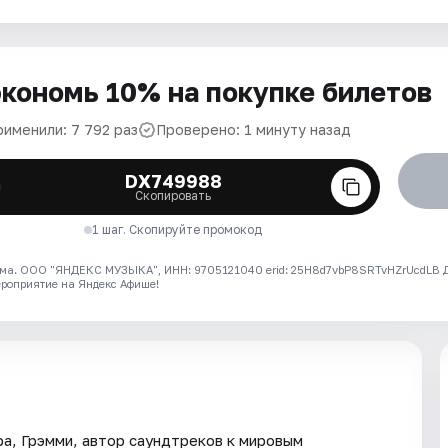
кономь 10% на покупке билетов
рименили: 7 792 раз
Проверено: 1 минуту назад
DX749988
Скопировать
1 шаг. Скопируйте промокод
ма. ООО "ЯНДЕКС МУЗЫКА", ИНН: 9705121040 erid: 25H8d7vbP8SRTvHZrUcdLB
ероприятие на Яндекс Афише!
ра, Грэмми, автор саундтреков к мировым