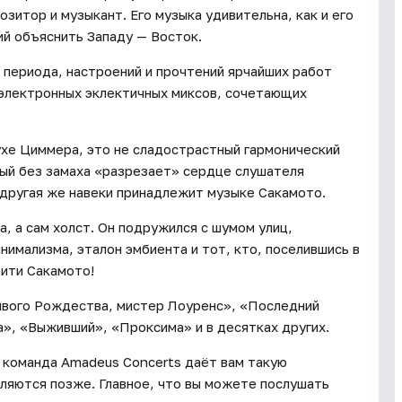
зитор и музыкант. Его музыка удивительна, как и его
ий объяснить Западу — Восток.
 периода, настроений и прочтений ярчайших работ
 электронных эклектичных миксов, сочетающих
ухе Циммера, это не сладострастный гармонический
рый без замаха «разрезает» сердце слушателя
, другая же навеки принадлежит музыке Сакамото.
а, а сам холст. Он подружился с шумом улиц,
нимализма, эталон эмбиента и тот, кто, поселившись в
юити Сакамото!
ливого Рождества, мистер Лоуренс», «Последний
», «Выживший», «Проксима» и в десятках других.
у команда Amadeus Concerts даёт вам такую
вляются позже. Главное, что вы можете послушать