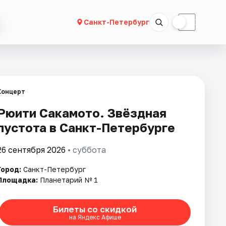
☀
☾
Санкт-Петербург
Концерт
Рюити Сакамото. Звёздная
пустота в Санкт-Петербурге
26 сентября 2026
• суббота
Город:
Санкт-Петербург
Площадка:
Планетарий № 1
Билеты со скидкой
на Яндекс Афише