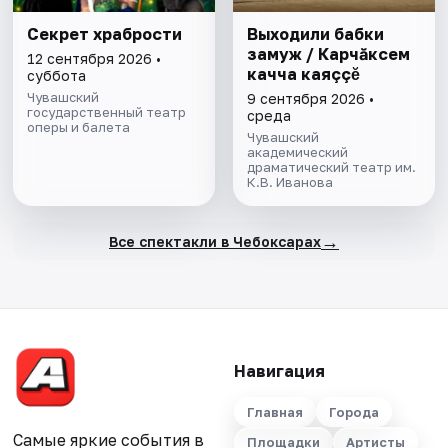
Секрет храбрости
Выходили бабки
замуж / Карчăксем
12 сентября 2026 •
качча каяççĕ
суббота
Чувашский
9 сентября 2026 •
государственный театр
среда
оперы и балета
Чувашский
академический
драматический театр им.
К.В. Иванова
→
Все спектакли в Чебоксарах
Навигация
Главная
Города
Самые яркие события в
Площадки
Артисты