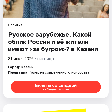
Города
Площадки
Событие
Русское зарубежье. Какой
Артисты
облик Россия и её жители
Рейтинги
имеют «за бугром»? в Казани
31 июля 2026
• пятница
Город:
Казань
Площадка:
Галерея современного искусства
Билеты со скидкой
на Яндекс Афише