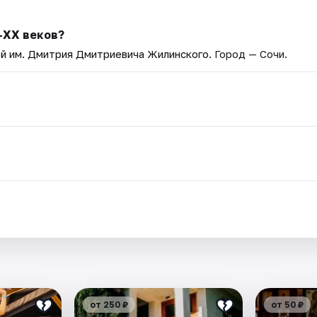
–XX веков?
й им. Дмитрия Дмитриевича Жилинского
. Город — Сочи.
.
от 250 ₽
от 50 ₽