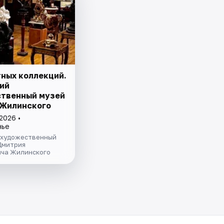
тных коллекций.
ий
твенный музей
. Жилинского
2026 •
нье
 художественный
Дмитрия
ча Жилинского