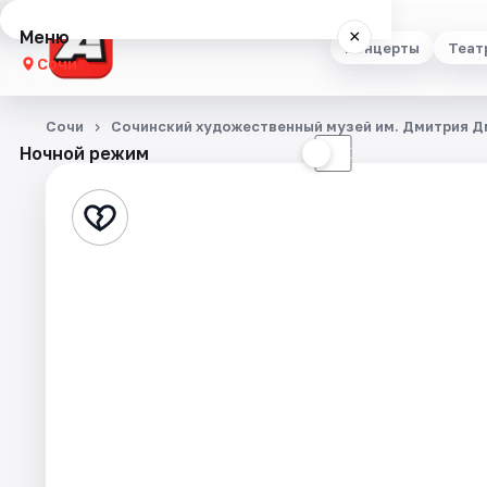
Меню
×
Концерты
Теат
Сочи
Концерты
Сочи
Сочинский художественный музей им. Дмитрия 
Ночной режим
☀
☾
Театр
Стендап
Выставки
Квесты
Экскурсии
Спорт
События