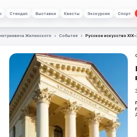
р
Стендап
Выставки
Квесты
Экскурсии
Спорт
Дмитриевича Жилинского
События
Русское искусство XIX–