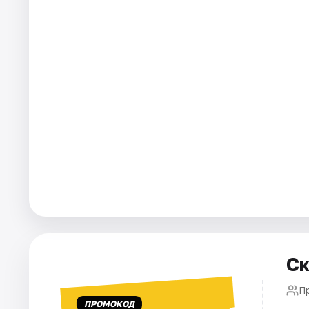
Города
Площадки
Артисты
Рейтинги
Ск
П
ПРОМОКОД