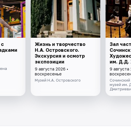
 с
Жизнь и творчество
Зал час
адками
Н.А. Островского.
Сочинск
Экскурсия и осмотр
Художес
экспозиции
им. Д.Д
рена
9 августа 2026 •
9 августа 
воскресенье
воскресе
Музей Н.А. Островского
Сочинский
музей им. 
Дмитриеви