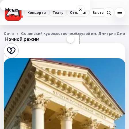
Меню
×
Концерты
Театр
Стендап
Выставки
Квест
Сочи
Концерты
Сочи
Сочинский художественный музей им. Дмитрия Дмит
Ночной режим
☀
☾
Театр
Стендап
Выставки
Квесты
Экскурсии
Спорт
События