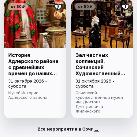
от 50 ₽
от 50 ₽
История
Зал частных
Адлерского района
коллекций.
с древнейших
Сочинский
времен до наших
Художественный
дней. Экскурсия
музей им. Д.Д.
31 октября 2026 •
31 октября 2026 •
Жилинского
суббота
суббота
Музей Истории
Сочинский
Адлерского района
художественный музей
им. Дмитрия
Дмитриевича
Жилинского
→
Все мероприятия в Сочи