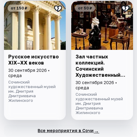
от 150 ₽
от 50 ₽
Русское искусство
Зал частных
XIX–XX веков
коллекций.
Сочинский
30 сентября 2026 •
Художественный
среда
музей им. Д.Д.
Сочинский
30 сентября 2026 •
художественный музей
Жилинского
среда
им. Дмитрия
Сочинский
Дмитриевича
художественный музей
Жилинского
им. Дмитрия
Дмитриевича
Жилинского
→
Все мероприятия в Сочи