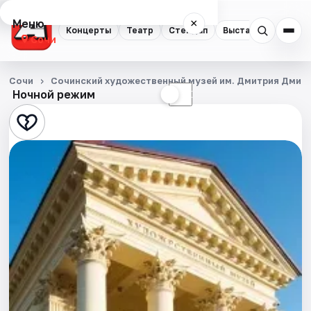
Меню
×
Концерты
Театр
Стендап
Выставки
Квест
Сочи
Концерты
Сочи
Сочинский художественный музей им. Дмитрия Дмит
Ночной режим
☀
☾
Театр
Стендап
Выставки
Квесты
Экскурсии
Спорт
События