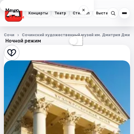
Меню
×
Концерты
Театр
Стендап
Выставки
Квест
Сочи
Концерты
Сочи
Сочинский художественный музей им. Дмитрия Дмит
Ночной режим
☀
☾
Театр
Стендап
Выставки
Квесты
Экскурсии
Спорт
События