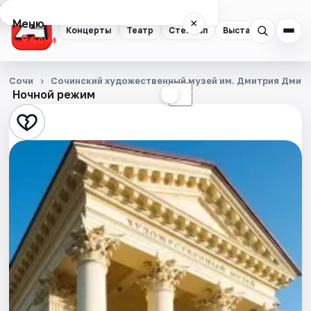
Меню
×
Концерты
Театр
Стендап
Выставки
Квест
Сочи
Концерты
Сочи
Сочинский художественный музей им. Дмитрия Дмит
Ночной режим
☀
☾
Театр
Стендап
Выставки
Квесты
Экскурсии
Спорт
События