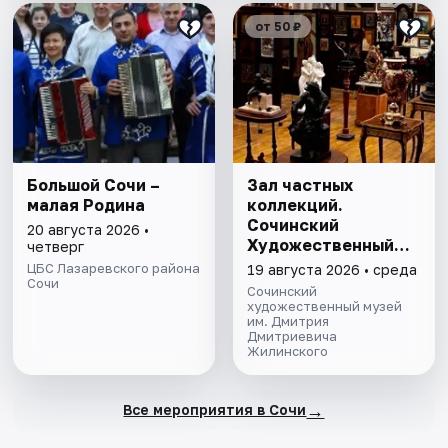
от 50 ₽
Большой Сочи –
Зал частных
малая Родина
коллекций.
Сочинский
20 августа 2026 •
Художественный
четверг
музей им. Д.Д.
ЦБС Лазаревского района
19 августа 2026 • среда
Сочи
Жилинского
Сочинский
художественный музей
им. Дмитрия
Дмитриевича
Жилинского
→
Все мероприятия в Сочи