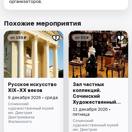
организаторов.
Похожие мероприятия
от 150 ₽
от 50 ₽
Русское искусство
Зал частных
XIX–XX веков
коллекций.
Сочинский
9 декабря 2026 • среда
Художественный
Сочинский
музей им. Д.Д.
художественный музей
11 декабря 2026 •
им. Дмитрия
Жилинского
пятница
Дмитриевича
Сочинский
Жилинского
художественный музей
им. Дмитрия