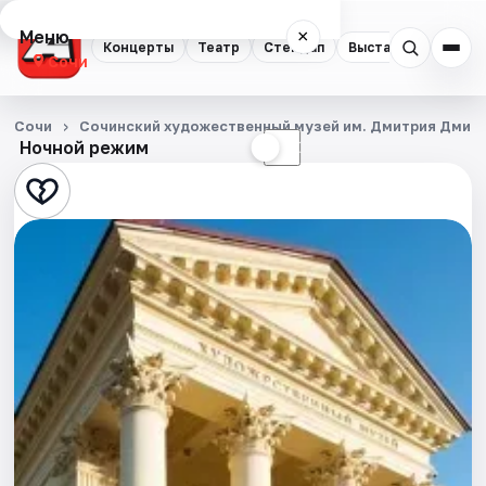
Меню
×
Концерты
Театр
Стендап
Выставки
Квест
Сочи
Концерты
Сочи
Сочинский художественный музей им. Дмитрия Дмит
Ночной режим
☀
☾
Театр
Стендап
Выставки
Квесты
Экскурсии
Спорт
События