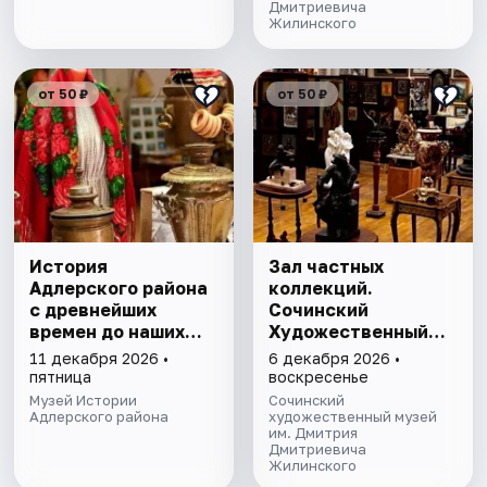
Дмитриевича
Жилинского
от 50 ₽
от 50 ₽
История
Зал частных
Адлерского района
коллекций.
с древнейших
Сочинский
времен до наших
Художественный
дней. Экскурсия
музей им. Д.Д.
11 декабря 2026 •
6 декабря 2026 •
Жилинского
пятница
воскресенье
Музей Истории
Сочинский
Адлерского района
художественный музей
им. Дмитрия
Дмитриевича
Жилинского