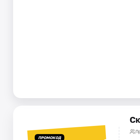
Города
Площадки
Артисты
Рейтинги
Ск
П
ПРОМОКОД