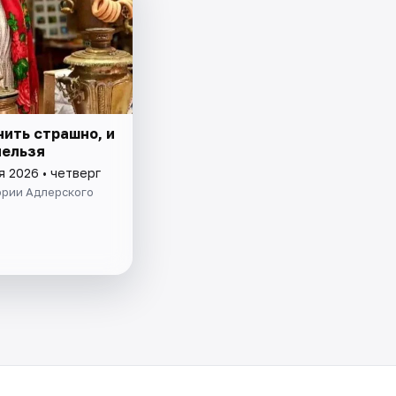
нить страшно, и
нельзя
я 2026 • четверг
ории Адлерского