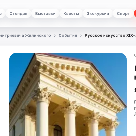
р
Стендап
Выставки
Квесты
Экскурсии
Спорт
Дмитриевича Жилинского
События
Русское искусство XIX–