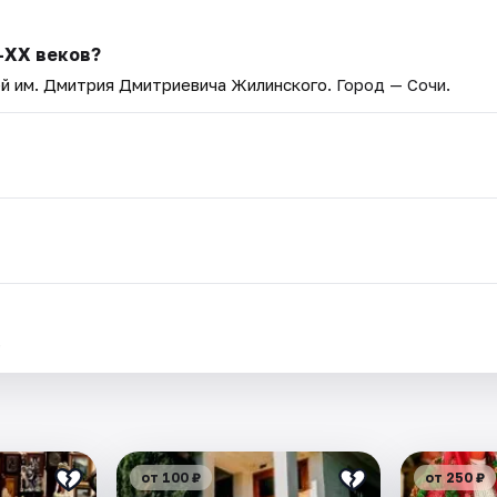
–XX веков?
й им. Дмитрия Дмитриевича Жилинского
. Город — Сочи.
.
от 100 ₽
от 250 ₽