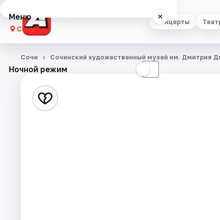
Меню
×
Концерты
Теат
Сочи
Концерты
Сочи
Сочинский художественный музей им. Дмитрия 
Ночной режим
☀
☾
Театр
Стендап
Выставки
Квесты
Экскурсии
Спорт
События