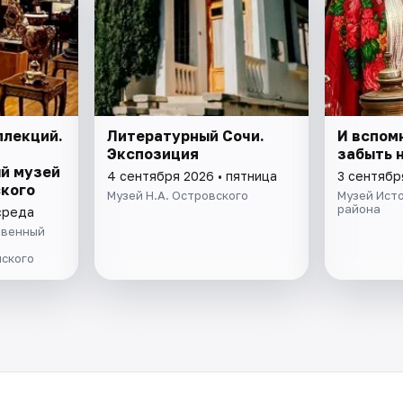
ллекций.
Литературный Сочи.
И вспом
Экспозиция
забыть 
й музей
4 сентября 2026 • пятница
3 сентябр
ского
Музей Н.А. Островского
Музей Ист
района
среда
твенный
ского