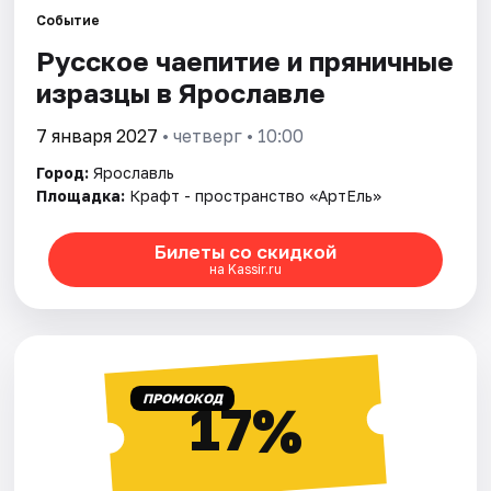
Города
Событие
Русское чаепитие и пряничные
Площадки
изразцы в Ярославле
Артисты
7 января 2027
• четверг • 10:00
Рейтинги
Город:
Ярославль
Площадка:
Крафт - пространство «АртЕль»
Билеты со скидкой
на Kassir.ru
ПРОМОКОД
17%