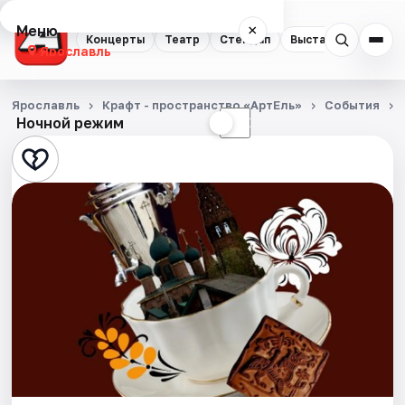
Меню
×
Концерты
Театр
Стендап
Выставки
Квест
Ярославль
Концерты
Ярославль
Крафт - пространство «АртЕль»
События
Ночной режим
☀
☾
Театр
Стендап
Выставки
Квесты
Экскурсии
События