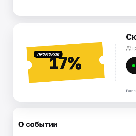
Города
Площадки
Артисты
Ск
Рейтинги
П
ПРОМОКОД
17%
Рекла
О событии