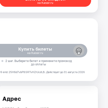
на Kassir.ru
Купить билеты
на Kassir.ru
2 шаг. Выберите билет и примените промокод
до оплаты
 erid: 25H8d7vbP8SRTvHZrUcdLB.
Действует до 31 августа 2026
Адрес