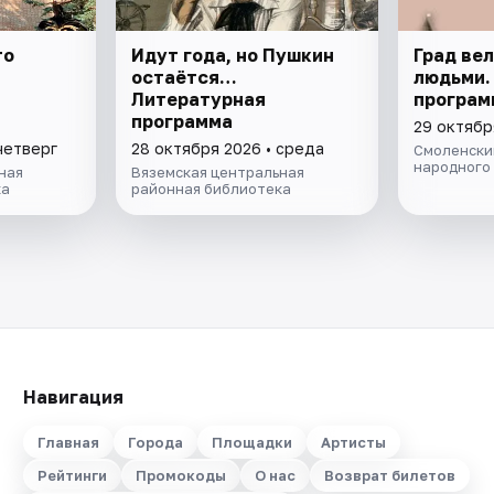
то
Идут года, но Пушкин
Град вел
остаётся…
людьми.
Литературная
програм
программа
29 октябр
четверг
28 октября 2026 • среда
Смоленски
народного
ная
Вяземская центральная
ка
районная библиотека
Навигация
Главная
Города
Площадки
Артисты
Рейтинги
Промокоды
О нас
Возврат билетов