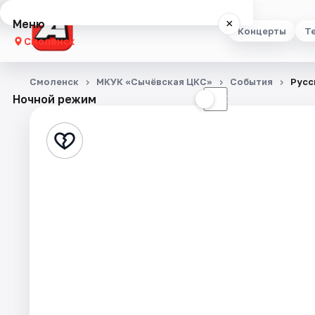
Меню
×
Концерты
Т
Смоленск
Концерты
Смоленск
МКУК «Сычёвская ЦКС»
События
Русс
Ночной режим
☀
☾
Театр
Стендап
Выставки
Экскурсии
Спорт
События