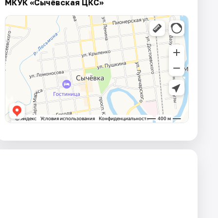
МКУК «Сычёвская ЦКС»