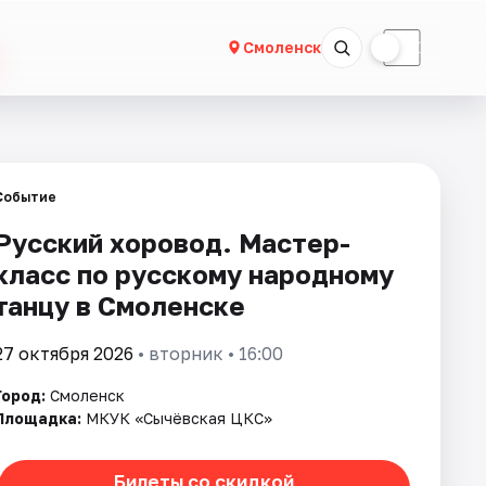
☀
☾
Смоленск
Событие
Русский хоровод. Мастер-
класс по русскому народному
танцу в Смоленске
27 октября 2026
• вторник • 16:00
Город:
Смоленск
Площадка:
МКУК «Сычёвская ЦКС»
Билеты со скидкой