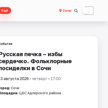
☀
☾
Сочи
Ещё
Событие
Русская печка – избы
сердечко. Фольклорные
посиделки в Сочи
13 августа 2026
• четверг • 17:00
Город:
Сочи
Площадка:
ЦБС Адлерского района