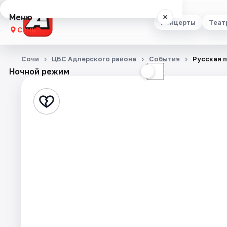
Меню
×
Концерты
Теат
Сочи
Концерты
Сочи
ЦБС Адлерского района
События
Русская 
Ночной режим
☀
☾
Театр
Стендап
Выставки
Квесты
Экскурсии
Спорт
События