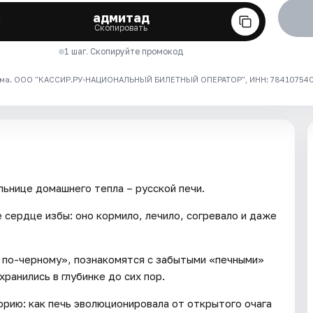
адмитад
Скопировать
1 шаг. Скопируйте промокод
ма. ООО "КАССИР.РУ-НАЦИОНАЛЬНЫЙ БИЛЕТНЫЙ ОПЕРАТОР", ИНН: 7841075409
ьнице домашнего тепла – русской печи.
 сердце избы: оно кормило, лечило, согревало и даже
ь по-черному», познакомятся с забытыми «печными»
ранились в глубинке до сих пор.
орию: как печь эволюционировала от открытого очага