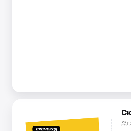
Города
Площадки
Артисты
Рейтинги
Ск
П
ПРОМОКОД