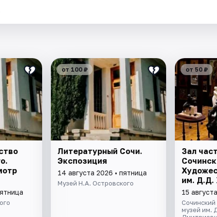
.
от 100 ₽
от 50 ₽
ство
Литературный Сочи.
Зал час
о.
Экспозиция
Сочинск
мотр
Художес
14 августа 2026 • пятница
им. Д.Д
Музей Н.А. Островского
пятница
15 август
ого
Сочинский
музей им. 