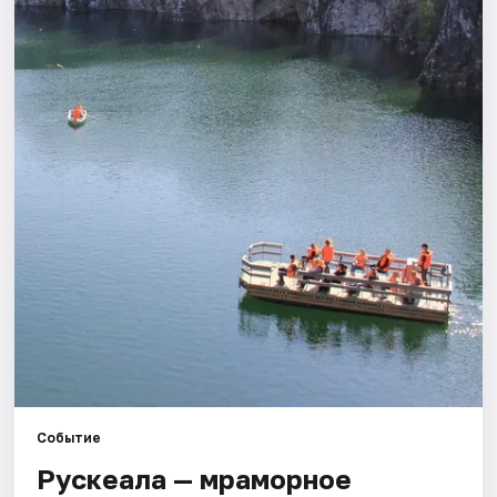
Города
Площадки
Артисты
Рейтинги
Событие
Рускеала — мраморное