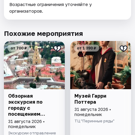
Возрастные ограничения уточняйте у
организаторов.
Похожие мероприятия
от 700 ₽
от 1 390 ₽
Обзорная
Музей Гарри
экскурсия по
Поттера
городу с
31 августа 2026 •
посещением
понедельник
Петропавловской
ТЦ "Перинные ряды"
31 августа 2026 •
крепости
понедельник
Экскурсии отправление