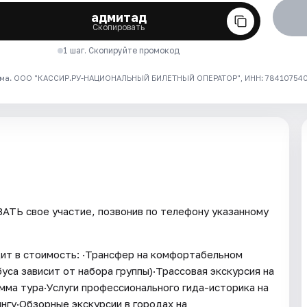
адмитад
Скопировать
1 шаг. Скопируйте промокод
ма. ООО "КАССИР.РУ-НАЦИОНАЛЬНЫЙ БИЛЕТНЫЙ ОПЕРАТОР", ИНН: 7841075409
ТЬ свое участие, позвонив по телефону указанному
ит в стоимость: ·Трансфер на комфортабельном
уса зависит от набора группы)·Трассовая экскурсия на
ма тура·Услуги профессионального гида-историка на
нгу·Обзорные экскурсии в городах на