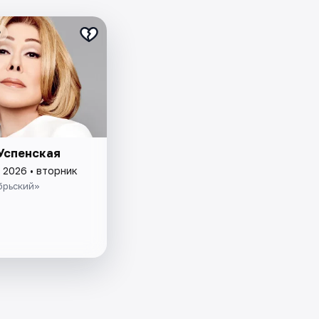
₽
Успенская
 2026 • вторник
брьский»