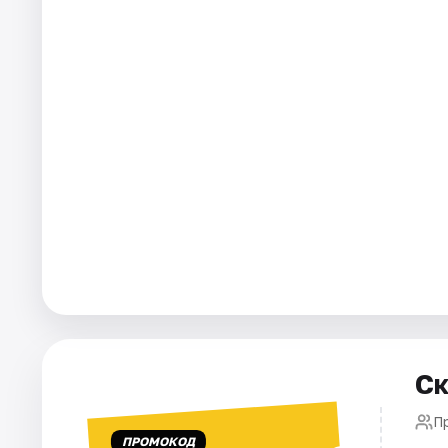
Города
Площадки
Артисты
Рейтинги
Ск
П
ПРОМОКОД