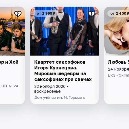
от 2 999 ₽
от 2 400 
ор и Хой
Квартет саксофонов
Любовь 
Игоря Кузнецова.
24 ноября
Мировые шедевры на
БКЗ «Октя
саксофонах при свечах
 HIT NEVA
22 ноября 2026 •
воскресенье
Дом учёных им. М. Горького