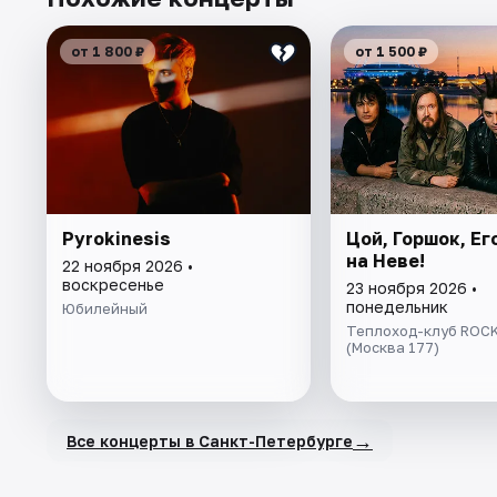
от 1 800 ₽
от 1 500 ₽
Pyrokinesis
Цой, Горшок, Ег
на Неве!
22 ноября 2026 •
воскресенье
23 ноября 2026 •
понедельник
Юбилейный
Теплоход-клуб ROCK
(Москва 177)
→
Все концерты в Санкт-Петербурге