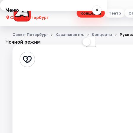
Меню
×
Концерты
Театр
С
Санкт-Петербург
Концерты
Санкт-Петербург
Казанская пл.
Концерты
Руске
Ночной режим
☀
☾
Театр
Стендап
Выставки
Квесты
Экскурсии
Спорт
События