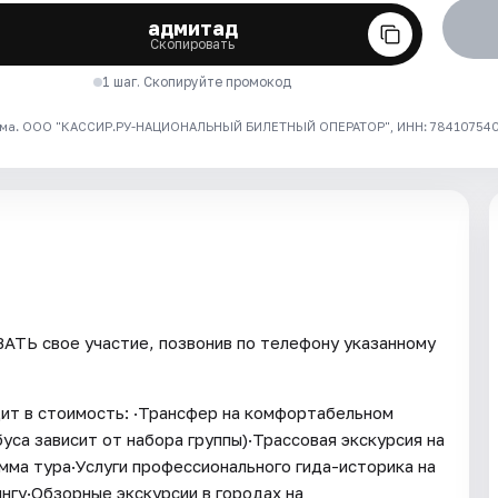
адмитад
Скопировать
1 шаг. Скопируйте промокод
ма. ООО "КАССИР.РУ-НАЦИОНАЛЬНЫЙ БИЛЕТНЫЙ ОПЕРАТОР", ИНН: 7841075409
ТЬ свое участие, позвонив по телефону указанному
ит в стоимость: ·Трансфер на комфортабельном
уса зависит от набора группы)·Трассовая экскурсия на
ма тура·Услуги профессионального гида-историка на
нгу·Обзорные экскурсии в городах на