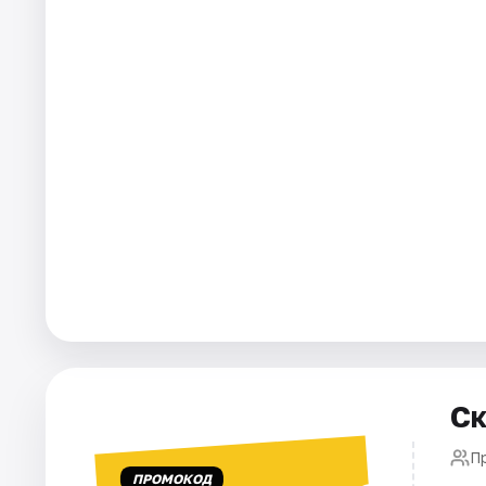
Города
Площадки
Артисты
Рейтинги
Ск
П
ПРОМОКОД