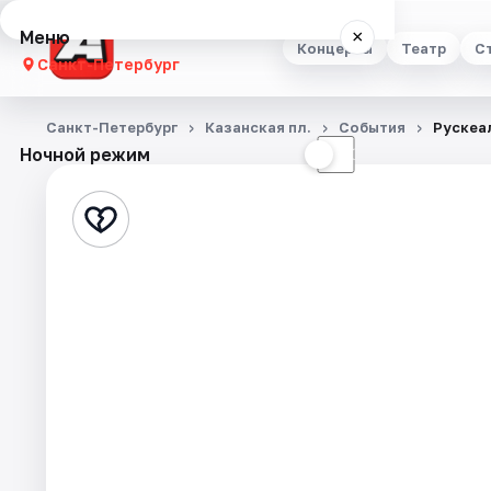
Меню
×
Концерты
Театр
С
Санкт-Петербург
Концерты
Санкт-Петербург
Казанская пл.
События
Рускеа
Ночной режим
☀
☾
Театр
Стендап
Выставки
Квесты
Экскурсии
Спорт
События