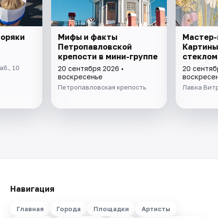
моряки
Мифы и факты
Мастер-
Петропавловской
Картины
крепости в мини-группе
стеклом
б., 10
20 сентября 2026 •
20 сентяб
воскресенье
воскресе
Петропавловская крепость
Лавка Вит
Навигация
Главная
Города
Площадки
Артисты