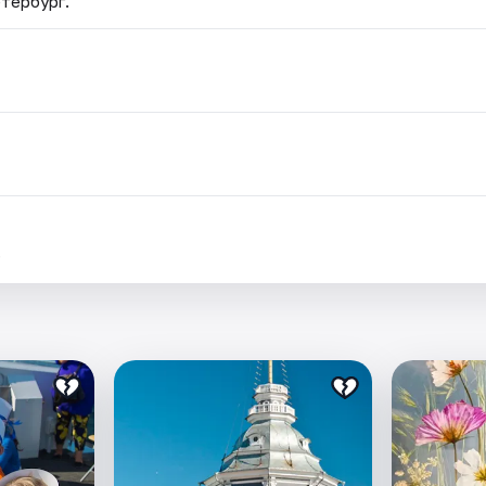
етербург.
.