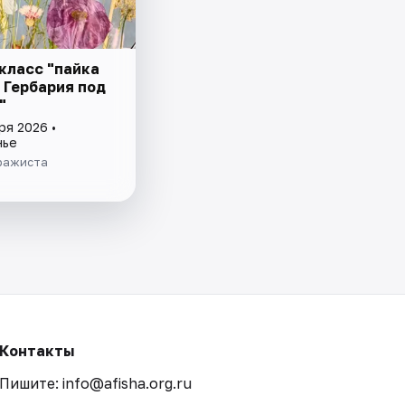
класс "пайка
 Гербария под
"
ря 2026 •
нье
ражиста
Контакты
Пишите: info@afisha.org.ru