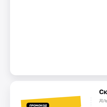
Города
Площадки
Артисты
Рейтинги
Ск
П
ПРОМОКОД