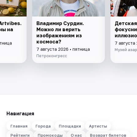
rtvibes.
Владимир Сурдин.
Детская
ны на
Можно ли верить
фокусни
изображениям из
иллюзио
космоса?
ятница
7 августа 
7 августа 2026 • пятница
Музей азар
Петроконгресс
Навигация
Главная
Города
Площадки
Артисты
Рейтинги
Промокоды
О нас
Возврат билетов