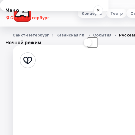
Меню
×
Концерты
Театр
С
Санкт-Петербург
Концерты
Санкт-Петербург
Казанская пл.
События
Рускеа
Ночной режим
☀
☾
Театр
Стендап
Выставки
Квесты
Экскурсии
Спорт
События