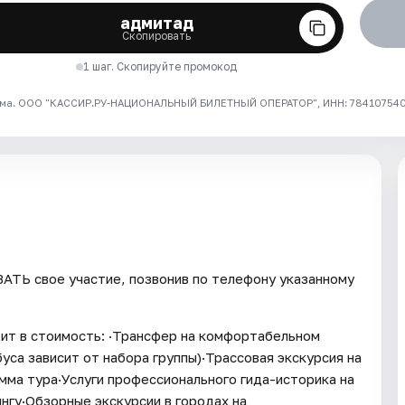
адмитад
Скопировать
1 шаг. Скопируйте промокод
ма. ООО "КАССИР.РУ-НАЦИОНАЛЬНЫЙ БИЛЕТНЫЙ ОПЕРАТОР", ИНН: 7841075409
ТЬ свое участие, позвонив по телефону указанному
ит в стоимость: ·Трансфер на комфортабельном
уса зависит от набора группы)·Трассовая экскурсия на
ма тура·Услуги профессионального гида-историка на
нгу·Обзорные экскурсии в городах на