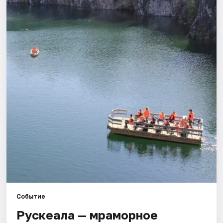
Города
Площадки
Артисты
Рейтинги
Событие
Рускеала — мраморное