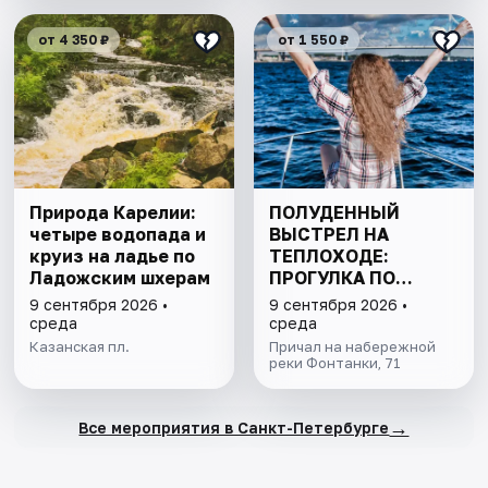
от 4 350 ₽
от 1 550 ₽
Природа Карелии:
ПОЛУДЕННЫЙ
четыре водопада и
ВЫСТРЕЛ НА
круиз на ладье по
ТЕПЛОХОДЕ:
Ладожским шхерам
ПРОГУЛКА ПО
КАНАЛАМ
9 сентября 2026 •
9 сентября 2026 •
ПЕТЕРБУРГА С
среда
среда
ДЕТЬМИ
Казанская пл.
Причал на набережной
реки Фонтанки, 71
→
Все мероприятия в Санкт-Петербурге