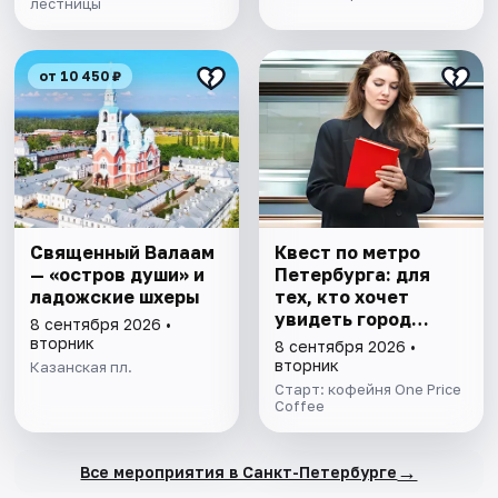
лестницы
от 10 450 ₽
Священный Валаам
Квест по метро
— «остров души» и
Петербурга: для
ладожские шхеры
тех, кто хочет
увидеть город
8 сентября 2026 •
иначе
вторник
8 сентября 2026 •
вторник
Казанская пл.
Старт: кофейня One Price
Coffee
→
Все мероприятия в Санкт-Петербурге