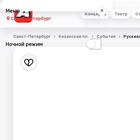
Меню
×
Концерты
Театр
С
Санкт-Петербург
Концерты
Санкт-Петербург
Казанская пл.
События
Рускеа
Ночной режим
☀
☾
Театр
Стендап
Выставки
Квесты
Экскурсии
Спорт
События