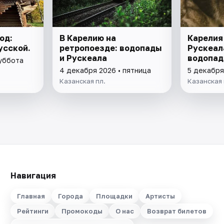
од:
В Карелию на
Карелия 
усской.
ретропоезде: водопады
Рускеала
и Рускеала
водопа
суббота
4 декабря 2026 • пятница
5 декабря
Казанская пл.
Казанская 
Навигация
Главная
Города
Площадки
Артисты
Рейтинги
Промокоды
О нас
Возврат билетов