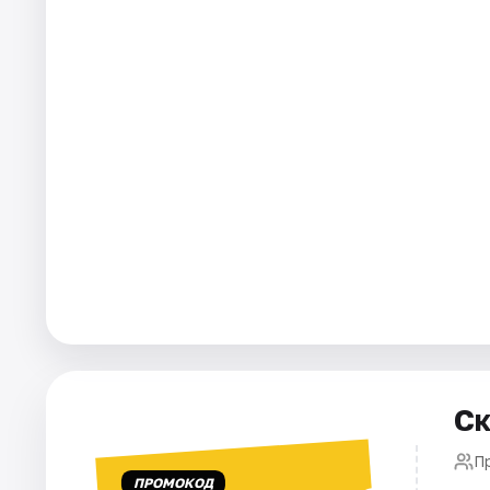
Города
Площадки
Артисты
Рейтинги
Ск
П
ПРОМОКОД