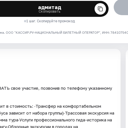
адмитад
Скопировать
1 шаг. Скопируйте промокод
ма. ООО "КАССИР.РУ-НАЦИОНАЛЬНЫЙ БИЛЕТНЫЙ ОПЕРАТОР", ИНН: 7841075409
ТЬ свое участие, позвонив по телефону указанному
ит в стоимость: ·Трансфер на комфортабельном
уса зависит от набора группы)·Трассовая экскурсия на
ма тура·Услуги профессионального гида-историка на
нгу·Обзорные экскурсии в городах на