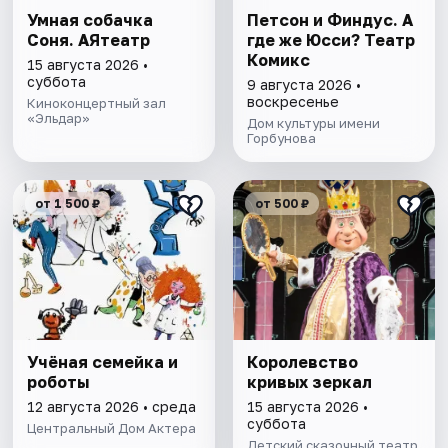
Умная собачка
Петсон и Финдус. А
Соня. АЯтеатр
где же Юсси? Театр
Комикс
15 августа 2026 •
суббота
9 августа 2026 •
воскресенье
Киноконцертный зал
«Эльдар»
Дом культуры имени
Горбунова
от 1 500 ₽
от 500 ₽
Учёная семейка и
Королевство
роботы
кривых зеркал
12 августа 2026 • среда
15 августа 2026 •
суббота
Центральный Дом Актера
Детский сказочный театр