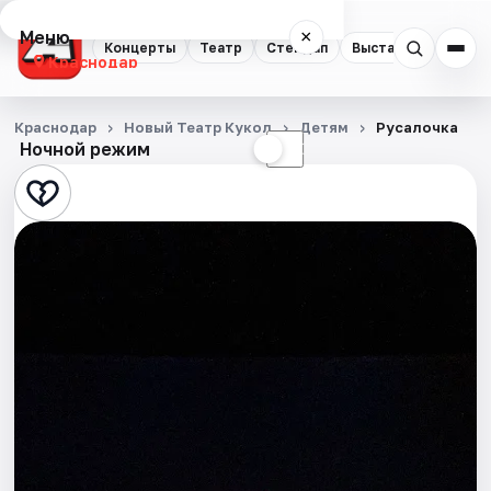
Меню
×
Концерты
Театр
Стендап
Выставки
Квест
Краснодар
Концерты
Краснодар
Новый Театр Кукол
Детям
Русалочка
Ночной режим
☀
☾
Театр
Стендап
Выставки
Квесты
Экскурсии
Спорт
События