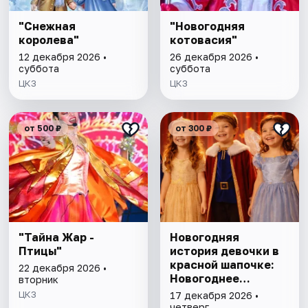
"Снежная
"Новогодняя
королева"
котовасия"
12 декабря 2026 •
26 декабря 2026 •
суббота
суббота
ЦКЗ
ЦКЗ
от 500 ₽
от 300 ₽
"Тайна Жар -
Новогодняя
Птицы"
история девочки в
красной шапочке:
22 декабря 2026 •
Новогоднее
вторник
представление для
ЦКЗ
17 декабря 2026 •
детей
четверг