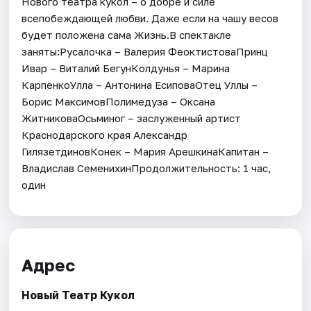
Нового театра кукол – о добре и силе
всепобеждающей любви. Даже если на чашу весов
будет положена сама Жизнь.В спектакле
заняты:Русалочка – Валерия ФеоктистоваПринц
Ивар – Виталий БегунКолдунья – Марина
КарпенкоУлла – Антонина ЕсиповаОтец Уллы –
Борис МаксимовПолимедуза – Оксана
ЖитниковаОсьминог – заслуженный артист
Краснодарского края Александр
ГилязетдиновКонек – Мария АрешкинаКапитан –
Владислав СеменихинПродолжительность: 1 час,
один
Адрес
Новый Театр Кукол