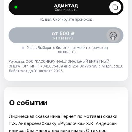
адмитад
Скопировать
1 шаг. Скопируйте промокод
от 500 ₽
на Kassir.ru
2 шаг. Выберите билет и примените промокод
до оплаты
Реклама. ООО "КАССИР.РУ-НАЦИОНАЛЬНЫЙ БИЛЕТНЫЙ
ОПЕРАТОР", ИНН: 7841075409 erid: 25H8d7vbP8SRTvHZrUcdLB.
Действует до 31 августа 2026
О событии
Лирическая сказкаНина Гернет по мотивам сказки
Г.Х. АндерсенаСказку «Русалочка» Х.К. Андерсен
написал без малого два века назад. С тех пор