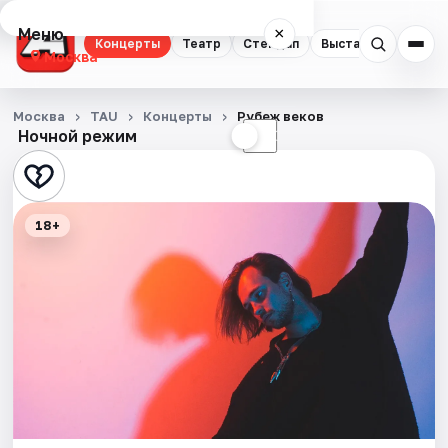
Меню
×
Концерты
Театр
Стендап
Выставки
Квест
Москва
Концерты
Москва
TAU
Концерты
Рубеж веков
Ночной режим
☀
☾
Театр
Стендап
18+
Выставки
Квесты
Экскурсии
Спорт
События