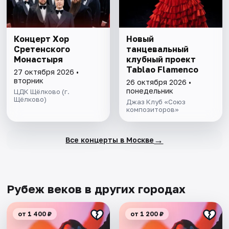
Концерт Хор
Новый
Сретенского
танцевальный
Монастыря
клубный проект
Tablao Flamenсo
27 октября 2026 •
вторник
26 октября 2026 •
понедельник
ЦДК Щёлково (г.
Щёлково)
Джаз Клуб «Союз
композиторов»
→
Все концерты в Москве
Рубеж веков в других городах
от 1 400 ₽
от 1 200 ₽