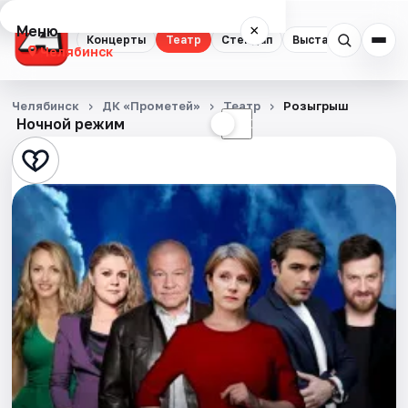
Меню
×
Концерты
Театр
Стендап
Выставки
Квест
Челябинск
Концерты
Челябинск
ДК «Прометей»
Театр
Розыгрыш
Ночной режим
☀
☾
Театр
Стендап
Выставки
Квесты
Экскурсии
Спорт
События