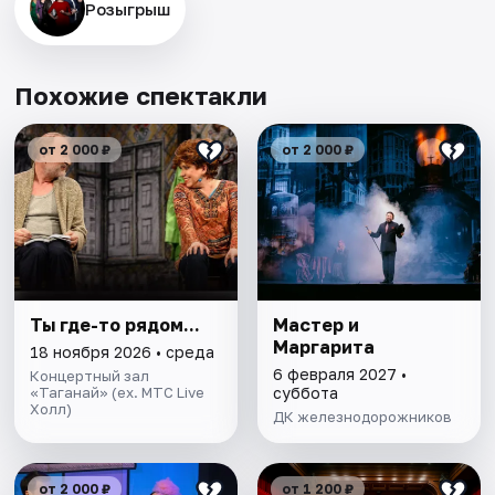
Розыгрыш
Похожие спектакли
от 2 000 ₽
от 2 000 ₽
Ты где-то рядом...
Мастер и
Маргарита
18 ноября 2026 • среда
6 февраля 2027 •
Концертный зал
«Таганай» (ех. МТС Live
суббота
Холл)
ДК железнодорожников
от 2 000 ₽
от 1 200 ₽