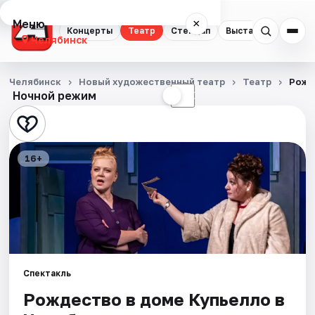
Меню
×
Концерты
Театр
Стендап
Выставки
Квест
Челябинск
Концерты
Челябинск
Новый художественный театр
Театр
Рожд
Ночной режим
☀
☾
Театр
Стендап
16+
Выставки
Квесты
Экскурсии
Спорт
Спектакль
Рождество в доме Купьелло в
События