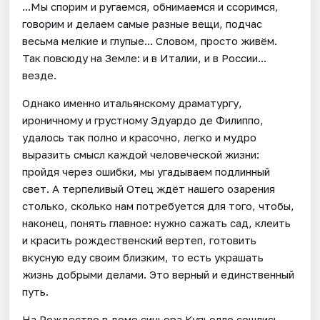
...Мы спорим и ругаемся, обнимаемся и ссоримся,
говорим и делаем самые разные вещи, подчас
весьма мелкие и глупые... Словом, просто живём.
Так повсюду на Земле: и в Италии, и в России...
везде.
Однако именно итальянскому драматургу,
ироничному и грустному Эдуардо де Филиппо,
удалось так полно и красочно, легко и мудро
выразить смысл каждой человеческой жизни:
пройдя через ошибки, мы угадываем подлинный
свет. А терпеливый Отец ждёт нашего озарения
столько, сколько нам потребуется для того, чтобы,
наконец, понять главное: нужно сажать сад, клеить
и красить рождественский вертеп, готовить
вкусную еду своим близким, то есть украшать
жизнь добрыми делами. Это верный и единственный
путь.
На Pождество в доме синьора Купьелло сошлись