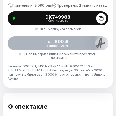
Применили: 8 590 раз
Проверено: 1 минуту назад
DX749988
Скопировать
1 шаг. Скопируйте промокод
от 600 ₽
на Яндекс Афише
2 шаг. Выберите билет и примените промокод
до оплаты
Реклама. ООО "ЯНДЕКС МУЗЫКА", ИНН: 9705121040 erid:
25H8d7vbP8SRTvHZrUcdLB
Действует до 30 сентября 2026
при покупке билетов от 3 000 ₽ на это мероприятие на Яндекс
Афише!
О спектакле