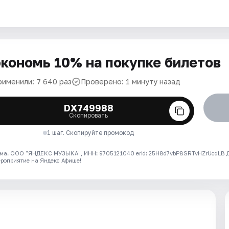
кономь 10% на покупке билетов
рименили: 7 640 раз
Проверено: 1 минуту назад
DX749988
Скопировать
1 шаг. Скопируйте промокод
ма. ООО "ЯНДЕКС МУЗЫКА", ИНН: 9705121040 erid: 25H8d7vbP8SRTvHZrUcdLB
ероприятие на Яндекс Афише!