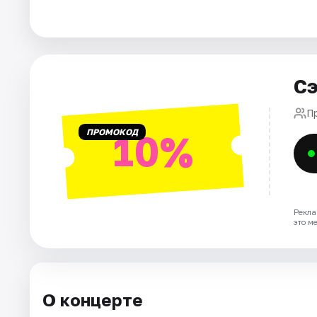
Города
Площадки
Сэ
Артисты
П
ПРОМОКОД
10%
Рейтинги
Рекла
это м
О концерте