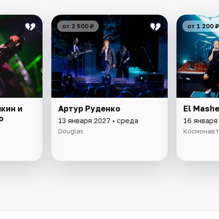
от 2 500 ₽
от 1 200 ₽
кин и
Артур Руденко
El Mash
о
13 января 2027 • среда
16 января
Douglas
Космонавт