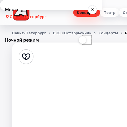
Меню
×
Концерты
Театр
С
Санкт-Петербург
Концерты
Санкт-Петербург
БКЗ «Октябрьский»
Концерты
Ночной режим
☀
☾
Театр
Стендап
Выставки
Квесты
Экскурсии
Спорт
События