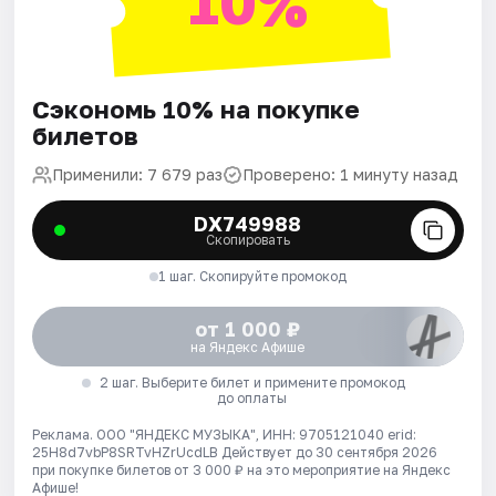
10%
Сэкономь 10% на покупке
билетов
Применили: 7 679 раз
Проверено: 1 минуту назад
DX749988
Скопировать
1 шаг. Скопируйте промокод
от 1 000 ₽
на Яндекс Афише
2 шаг. Выберите билет и примените промокод
до оплаты
Реклама. ООО "ЯНДЕКС МУЗЫКА", ИНН: 9705121040 erid:
25H8d7vbP8SRTvHZrUcdLB
Действует до 30 сентября 2026
при покупке билетов от 3 000 ₽ на это мероприятие на Яндекс
Афише!