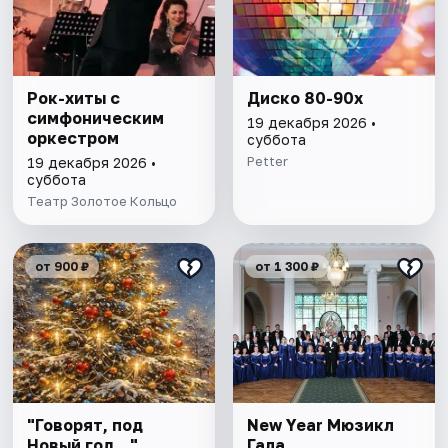
Рок-хиты с
Диско 80-90х
симфоническим
19 декабря 2026 •
оркестром
суббота
Petter
19 декабря 2026 •
суббота
Театр Золотое Кольцо
от 900 ₽
от 1 300 ₽
"Говорят, под
New Year Мюзикл
Новый год…"
Гала