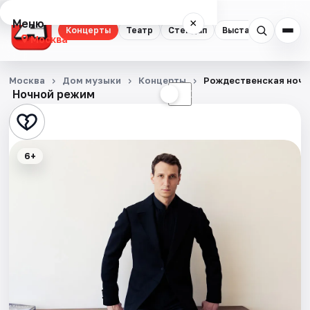
Меню
×
Концерты
Театр
Стендап
Выставки
Квест
Москва
Концерты
Москва
Дом музыки
Концерты
Рождественская ночь.
Ночной режим
☀
☾
Театр
Стендап
6+
Выставки
Квесты
Экскурсии
Спорт
События