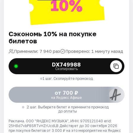
10%
Сэкономь 10% на покупке
билетов
Применили: 7 940 раз
Проверено: 1 минуту назад
DX749988
Скопировать
1 шаг. Скопируйте промокод
от 700 ₽
на Яндекс Афише
2 шаг. Выберите билет и примените промокод
до оплаты
Реклама. ООО "ЯНДЕКС МУЗЫКА", ИНН: 9705121040 erid:
25H8d7vbP8SRTvHZrUcdLB
Действует до 30 сентября 2026
при покупке билетов от 3 000 ₽ на это мероприятие на Яндекс