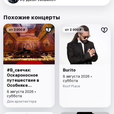
Похожие концерты
от 3 000 ₽
от 2 000 ₽
#В_свечах:
Burito
Оскароносное
8 августа 2026 •
путешествие в
суббота
Особняке
Roof Place
Половцова
8 августа 2026 •
суббота
Дом архитектора