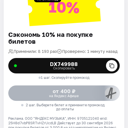
10%
Сэкономь 10% на покупке
билетов
Применили: 8 193 раз
Проверено: 1 минуту назад
DX749988
Скопировать
1 шаг. Скопируйте промокод
от 400 ₽
на Яндекс Афише
2 шаг. Выберите билет и примените промокод
до оплаты
Реклама. ООО "ЯНДЕКС МУЗЫКА", ИНН: 9705121040 erid:
25H8d7vbP8SRTvHZrUcdLB
Действует до 30 сентября 2026
при покупке билетов от 3 000 ₽ на это мероприятие на Яндекс