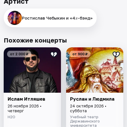
Артист
Ростислав Чебыкин и «4𝜋-бэнд»
Похожие концерты
от 2 000 ₽
от 900 ₽
Ислам Итляшев
Руслан и Людмила
26 ноября 2026 •
24 октября 2026 •
четверг
суббота
H2O
Учебный театр
Державинского
университета