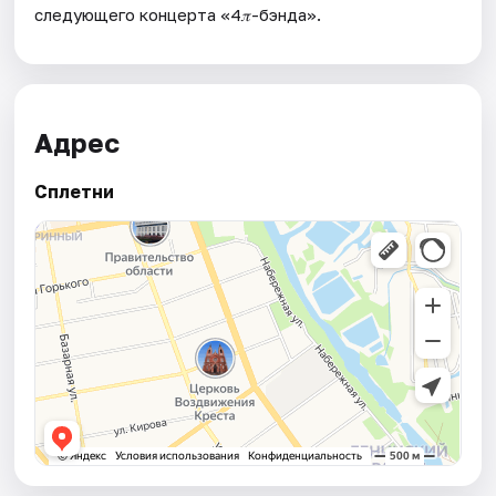
следующего концерта «4𝜋-бэнда».
Адрес
Сплетни