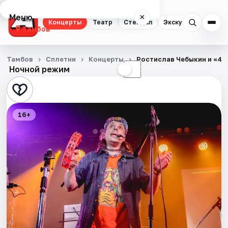
Меню
×
Концерты
Театр
Стендап
Экскурсии
Спор
Тамбов
Концерты
Ростислав Чебыкин и «4𝜋
Тамбов
Сплетни
Концерты
Ночной режим
☀
☾
Театр
Стендап
16+
Экскурсии
Спорт
События
Города