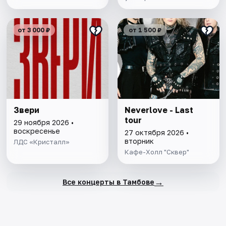
от 3 000 ₽
от 1 500 ₽
Звери
Neverlove - Last
tour
29 ноября 2026 •
воскресенье
27 октября 2026 •
вторник
ЛДС «Кристалл»
Кафе-Холл "Сквер"
→
Все концерты в Тамбове