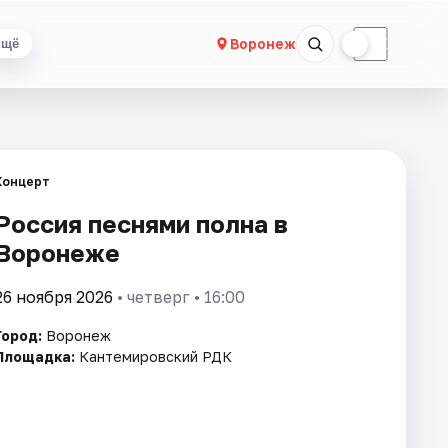
☀
☾
Воронеж
Ещё
Концерт
Россия песнями полна в
Воронеже
26 ноября 2026
• четверг • 16:00
Город:
Воронеж
Площадка:
Кантемировский РДК