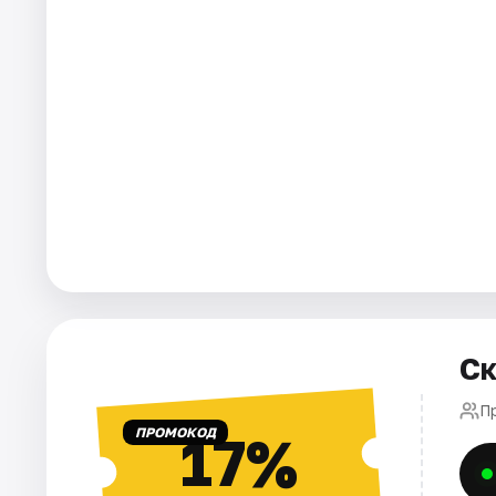
Города
Площадки
Артисты
Рейтинги
Ск
П
ПРОМОКОД
17%