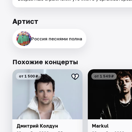
Артист
Россия песнями полна
Похожие концерты
от 1 500 ₽
от 1 549 ₽
Дмитрий Колдун
Markul