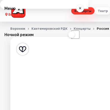
Меню
×
Концерты
Театр
Воронеж
Концерты
Воронеж
Кантемировский РДК
Концерты
Россия
Ночной режим
☀
☾
Театр
Стендап
Выставки
Квесты
Экскурсии
Спорт
События